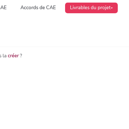
CAE
Accords de CAE
Livrables du projet
s la
créer
?