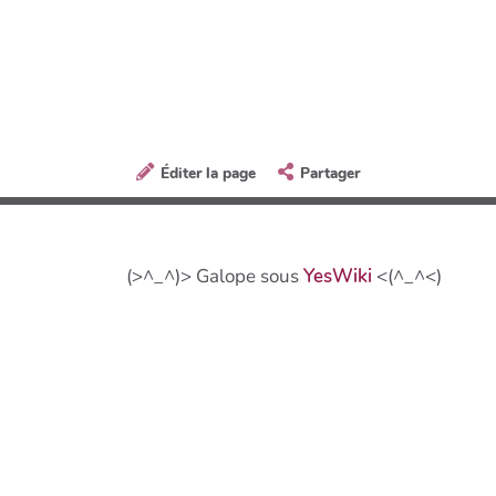
Éditer la page
Partager
(>^_^)> Galope sous
YesWiki
<(^_^<)